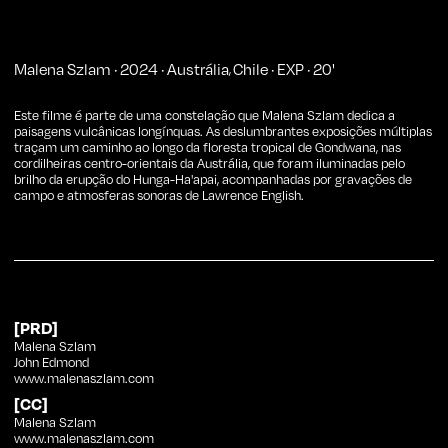
Malena Szlam
·
2024
·
Austrália
Chile
·
EXP
·
20
'
,
Este filme é parte de uma constelação que Malena Szlam dedica a
paisagens vulcânicas longínquas. As deslumbrantes exposições múltiplas
traçam um caminho ao longo da floresta tropical de Gondwana, nas
cordilheiras centro-orientais da Austrália, que foram iluminadas pelo
brilho da erupção do Hunga-Ha'apai, acompanhadas por gravações de
campo e atmosferas sonoras de Lawrence English.
[PRD]
Malena Szlam
John Edmond
www.malenaszlam.com
[CC]
Malena Szlam
www.malenaszlam.com