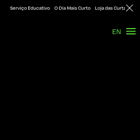
Serviço Educativo
O Dia Mais Curto
Loja das Curtas
Sol
Back
EN