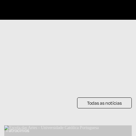
Subscrever Newsletter
Todas as notícias
Patrocínios
Patrocínios
Patrocínios
Patrocínios
Patrocínios
Patrocínios
Patrocínios
Patrocínios
Patrocínios
Patrocínios
Patrocínios
Patrocínios
Patrocínios