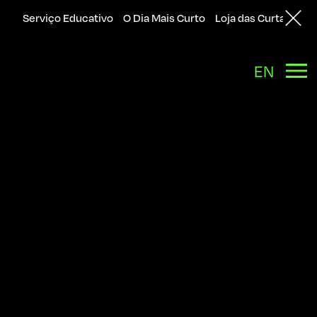
Serviço Educativo
O Dia Mais Curto
Loja das Curtas
Sol
Back
EN