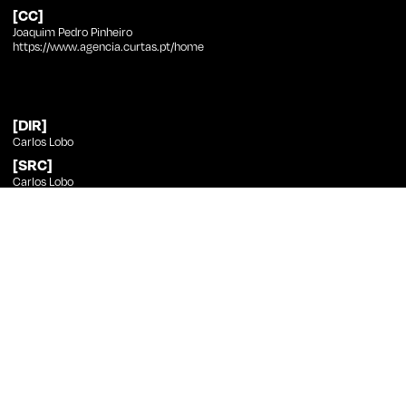
[CC]
Joaquim Pedro Pinheiro
https://www.agencia.curtas.pt/home
[DIR]
Carlos Lobo
[SRC]
Carlos Lobo
[PHT]
Miguel Santa, Tiago Carvalho
[ED]
Carlos Lobo, Tiago Carvalho
[SND]
Maurício D'Orey
[MUS]
Peter Drake
[CST]