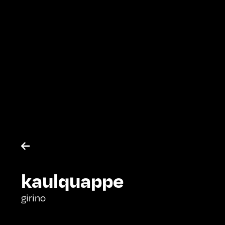

kaulquappe
girino