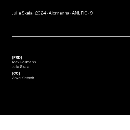
Julia Skala
·
2024
·
Alemanha
·
ANI
,
FIC
·
9
'
[PRD]
Max Pollmann
Julia Skala
[CC]
Anke Kletsch
Julia Skala
no Curtas