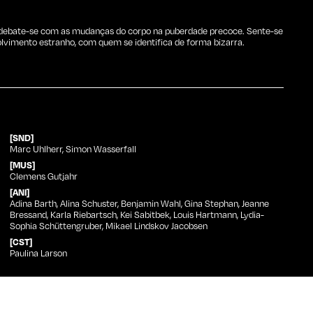
, debate-se com as mudanças do corpo na puberdade precoce. Sente-se
vimento estranho, com quem se identifica de forma bizarra.
[SND]
Marc Uhlherr, Simon Wasserfall
[MUS]
Clemens Gutjahr
[ANI]
Adina Barth, Alina Schuster, Benjamin Wahl, Gina Stephan, Jeanne
Bressand, Karla Riebartsch, Kei Sabitbek, Louis Hartmann, Lydia-
Sophia Schüttengruber, Mikael Lindskov Jacobsen
[CST]
Paulina Larson