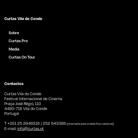
Subscrever Newsletter
Curtas Vila do Conde
Sobre
Curtas Pro
Media
Curtas On Tour
Catálogo de Filmes
Notícias
Imprensa
Contactos
Curtas Vila do Conde
Festival Internacional de Cinema
Praça José Régio, 110
4480-718 Vila do Conde
Portugal
T +351 25 2646516 / 252 643386
(chamada para a rede fixa nacional)
E-mail:
info@curtas.pt