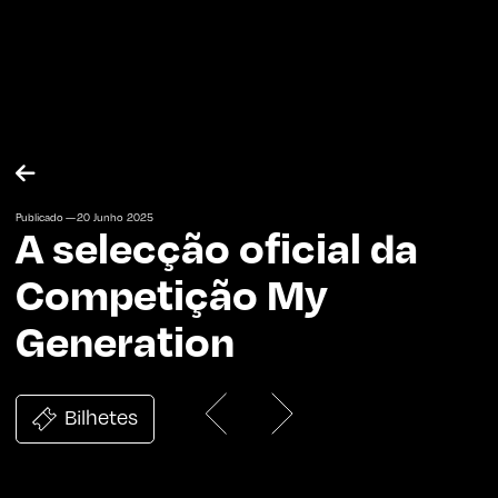

Publicado —
20
Junho
2025
A selecção oficial da
Competição My
Generation
Bilhetes