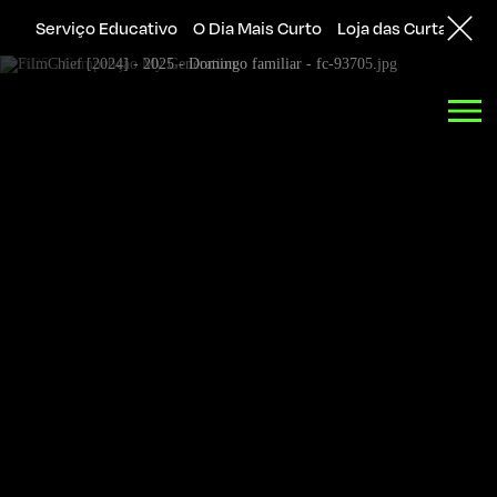
Serviço Educativo
O Dia Mais Curto
Loja das Curtas
Sol
Back