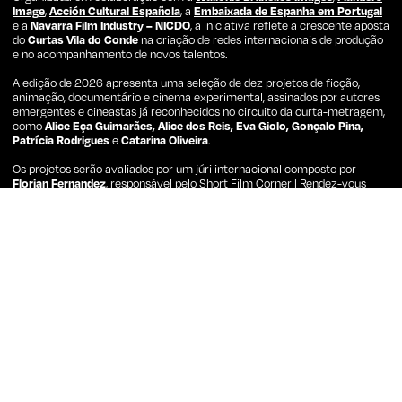
Image
,
Acción Cultural Española
, a
Embaixada de Espanha em Portugal
e a
Navarra Film Industry – NICDO
, a iniciativa reflete a crescente aposta
do
Curtas Vila do Conde
na criação de redes internacionais de produção
e no acompanhamento de novos talentos.
A edição de 2026 apresenta uma seleção de dez projetos de ficção,
animação, documentário e cinema experimental, assinados por autores
emergentes e cineastas já reconhecidos no circuito da curta-metragem,
como
Alice Eça Guimarães, Alice dos Reis, Eva Giolo, Gonçalo Pina,
Patrícia Rodrigues
e
Catarina Oliveira
.
Os projetos serão avaliados por um júri internacional composto por
Florian Fernandez
, responsável pelo Short Film Corner | Rendez-vous
Industry, membro da comissão de pré-seleção de curtas-metragens do
Festival du Nouveau Cinéma e programador associado do SXSW;
Sarah
Schlüssel
, responsável pela Short Form Station da Berlinale Talents e
membro da comissão de seleção da Berlinale Shorts; e
Sofia Tocar
,
responsável pela distribuição de curtas-metragens na Square Eyes.
No final da apresentação serão atribuídos dois prémios. O
In
Development Award
inclui um apoio financeiro de 3.000 euros para a
produção do filme atribuído pelo
Croatian Audiovisual Centre
, uma
consultoria de argumento pelo
MIDPOINT Institute
e um serviço de
consultoria em sustentabilidade pela
Repensar – Associação de Green
Consultants de Portugal
. Já o
Next Cut Award
oferece 6.000 euros em
serviços de pós-produção áudio e uma consultoria de som para cinema
atribuídos pela
Pulsar Studios
, bem como 400 euros em submissões a
festivais através da plataforma
Festhome
.