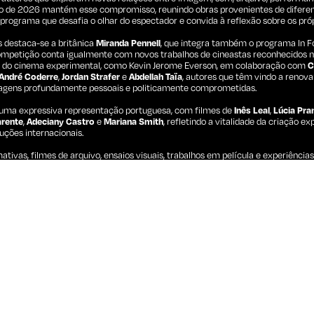
ão de 2026 mantém esse compromisso, reunindo obras provenientes de diferen
 programa que desafia o olhar do espectador e convida à reflexão sobre os pró
 destaca-se a britânica
Miranda Pennell
, que integra também o programa In 
competição conta igualmente com novos trabalhos de cineastas reconhecidos no
 do cinema experimental, como Kevin Jerome Everson, em colaboração com
C
André Coderre
,
Jordan Strafer
e
Abdellah Taïa
, autores que têm vindo a renova
agens profundamente pessoais e politicamente comprometidas.
 uma expressiva representação portuguesa, com filmes de
Inês Leal
,
Lúcia Pra
arente
,
Adeciany Castro
e
Mariana Smith
, refletindo a vitalidade da criação 
ções internacionais.
ativas, filmes de arquivo, ensaios visuais, trabalhos em película e experiênci
o sonora, a Competição Experimental reafirma o Curtas Vila do Conde como um 
 emergentes da imagem em movimento e à permanente reinvenção do gesto c
 para a Competição Experimental 2026
t
— Miranda Pennell (Reino Unido / Países Baixos) | Documentário / Experimenta
Hand
— Martí Madaula Esquirol (Espanha / Alemanha / França / EUA) | Experimen
 (EUA / China) | Experimental | 4'
ah Taïa (França) | Documentário / Experimental | 19'
ês Leal (Portugal) | Experimental | 7'
az (Itália / Suíça) | Experimental / Ficção | 8'
n Strafer (Alemanha) | Experimental | 13'
a Cruz do Deserto
— Weyna Macedo, Lucas Parente, Adeciany Castro e Mariana
Everson e Claudrena N. Harold (EUA / China) | Experimental | 8'