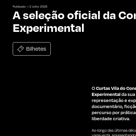
Publicado —
3
Julho
2026
A seleção oficial da C
Experimental
Bilhetes
O
Curtas Vila do Con
Experimental
da sua
representação e exp
documentário, ficção
percurso por prática
liberdade criativa.
Ao longo das últimas déc
vanguarda, apresentando 