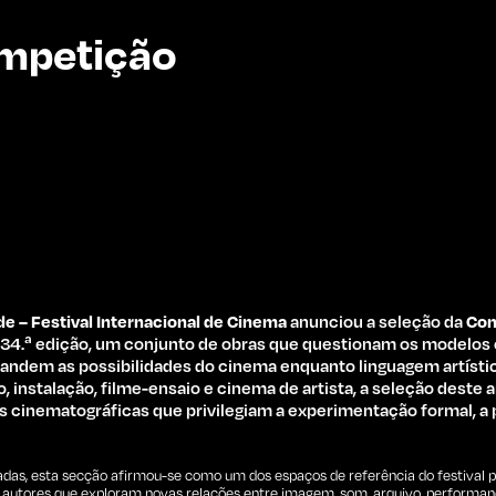
ompetição
de – Festival Internacional de Cinema
anunciou a seleção da
Com
 34.ª edição, um conjunto de obras que questionam os modelos
andem as possibilidades do cinema enquanto linguagem artístic
, instalação, filme-ensaio e cinema de artista, a seleção deste
s cinematográficas que privilegiam a experimentação formal, a 
adas, esta secção afirmou-se como um dos espaços de referência do festival 
autores que exploram novas relações entre imagem, som, arquivo, performanc