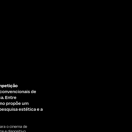
petição
 convencionais de
a. Entre
 ano propõe um
pesquisa estética e a
para o cinema de
e e dispositivo