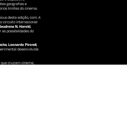
tes geografias e
prios limites do cinema.
Focus desta edição, com
A
 circuito internacional
laudrena N. Harold
,
r as possibilidades do
ncha
,
Leonardo Pirondi
,
experimental desenvolvida
as que cruzam cinema,
dos festivais europeus
inematográfico.
l | 34'
tal / Documentário | 19'
 Smith (Brasil) |