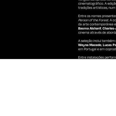
cinematográfico. A ediç
tradições artísticas, num
Entre os nomes presentes
Person of the Forest
. A 
da arte contemporânea e
Basma Alsharif
,
Charles-
cinema através de abord
A seleção inclui também
Weyna Macedo
,
Lucas P
em Portugal e em coprodu
Entre instalações perform
artes plásticas e criaçã
mais atentos às formas
Filmes selecionados
A person of the fores
A Planet Painted by 
Aftertide
— Kaiwen Ren
Cairo Streets
— Abdell
Carnaval Canibal
— In
Di Notte
— Anouk Chamb
DISSONANCE
— Jorda
Do Caldeirão da Sant
Experimental | 11'
Dooni
— Kevin Jerome 