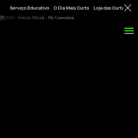
Serviço Educativo
O Dia Mais Curto
Loja das Curtas
Sol
Back