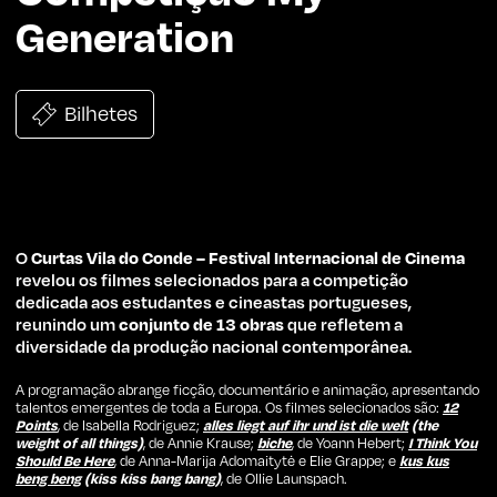
Generation
Bilhetes
O
Curtas Vila do Conde – Festival Internacional de Cinema
revelou os filmes selecionados para a competição
dedicada aos estudantes e cineastas portugueses,
reunindo um
conjunto de 13 obras
que refletem a
diversidade da produção nacional contemporânea.
A programação abrange ficção, documentário e animação, apresentando
talentos emergentes de toda a Europa. Os filmes selecionados são:
12
Points
, de Isabella Rodriguez;
alles liegt auf ihr und ist die welt
(the
weight of all things)
, de Annie Krause;
biche
, de Yoann Hebert;
I Think You
Should Be Here
, de Anna-Marija Adomaitytė e Elie Grappe; e
kus kus
beng beng
(kiss kiss bang bang)
, de Ollie Launspach.