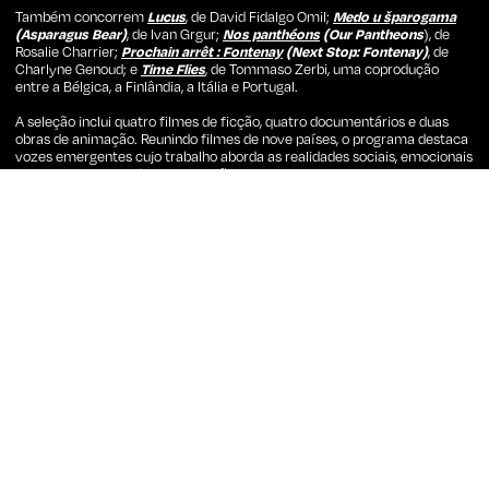
Também concorrem
Lucus
, de David Fidalgo Omil;
Medo u šparogama
(Asparagus Bear)
, de Ivan Grgur;
Nos panthéons
(Our Pantheons
), de
Rosalie Charrier;
Prochain arrêt : Fontenay
(Next Stop: Fontenay)
, de
Charlyne Genoud; e
Time Flies
, de Tommaso Zerbi, uma coprodução
entre a Bélgica, a Finlândia, a Itália e Portugal.
A seleção inclui quatro filmes de ficção, quatro documentários e duas
obras de animação. Reunindo filmes de nove países, o programa destaca
vozes emergentes cujo trabalho aborda as realidades sociais, emocionais
e culturais que moldam as gerações mais jovens.
Os filmes selecionados serão exibidos entre os dias
21 e 22 de julho
no
espaço Cinema ao Ar Livre da
Solar – Galeria de Arte Cinemática
,
contando com a presença de alguns jovens que participaram na
comissão de seleção desta edição 2026.
Outras Notícias