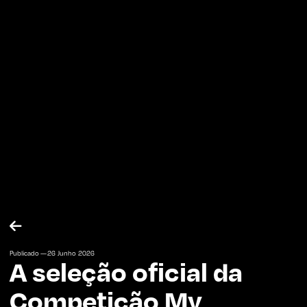

Publicado —
26
Junho
2026
A seleção oficial da
Competição My