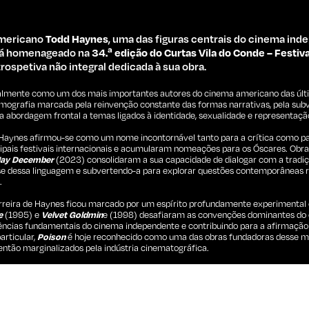
americano
Todd Haynes
, uma das figuras centrais do cinema in
rá homenageado na
34.ª edição do Curtas Vila do Conde – Festiva
ospetiva não integral dedicada à sua obra.
almente como um dos mais importantes autores do cinema americano das úl
lmografia marcada pela reinvenção constante das formas narrativas, pela sub
a abordagem frontal a temas ligados à identidade, sexualidade e representação
, Haynes afirmou-se como um nome incontornável tanto para a crítica como pa
cipais festivais internacionais e acumularam nomeações para os Óscares. Ob
ay December
(2023) consolidaram a sua capacidade de dialogar com a tradiç
se dessa linguagem e subvertendo-a para explorar questões contemporâneas r
.
carreira de Haynes ficou marcado por um espírito profundamente experimental 
e
(1995) e
Velvet Goldmin
e (1998) desafiaram as convenções dominantes do
rências fundamentais do cinema independente e contribuindo para a afirmaç
rticular,
Poison
é hoje reconhecido como uma das obras fundadoras desse m
então marginalizados pela indústria cinematográfica.
e um lugar central na obra do realizador. Depois de reinventar o biopic musi
am rock, Haynes voltou a desafiar o género com
I’m Not There
(2007), um retr
ários atores, incluindo Cate Blanchett. Mais recentemente, realizou o documen
icado à emblemática banda nova-iorquina.