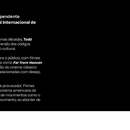
dependente
l Internacional de
timas décadas,
Todd
versão dos códigos
 cultural.
ra o público, com filmes
ras como
Far from Heaven
ão do cinema clássico
elacionadas com desejo,
e provocador. Filmes
 cinema americano da
ão de movimentos como o
ovimento, ao abordar de
cal em
Velvet Goldmine
,
ato fragmentado de Bob
tário
The Velvet