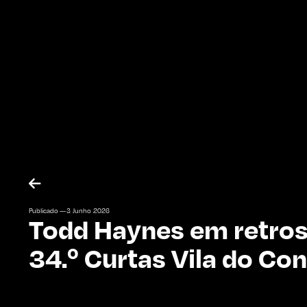

Publicado —
3
Junho
2026
Todd Haynes em retros
34.º Curtas Vila do Co