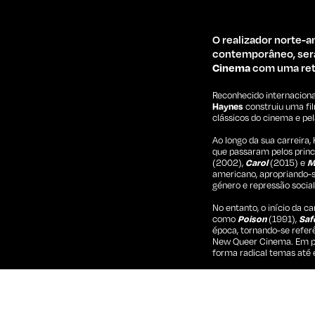
O realizador norte-
contemporâneo, se
Cinema
com uma retr
Reconhecido internacion
Haynes
construiu uma fi
clássicos do cinema e pel
Ao longo da sua carreira
que passaram pelos prin
(2002),
Carol
(2015) e
M
americano, apropriando-
género e repressão social
No entanto, o início da 
como
Poison
(1991),
Saf
época, tornando-se refe
New Queer Cinema. Em pa
forma radical temas até 
A música ocupa igualment
inspirado no universo gl
Dylan interpretado por v
Underground
(2021), ded