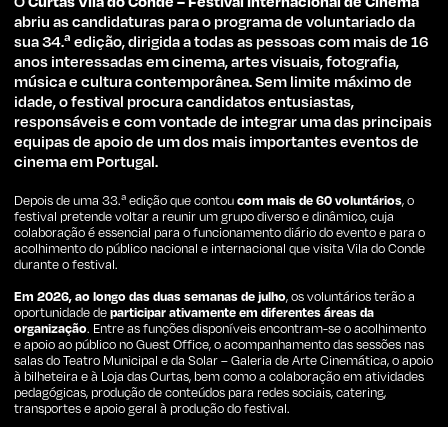
O
Curtas Vila do Conde – Festival Internacional de Cinema
abriu as candidaturas para o programa de voluntariado da
sua 34.ª edição, dirigida a todas as pessoas com mais de 16
anos interessadas em cinema, artes visuais, fotografia,
música e cultura contemporânea. Sem limite máximo de
idade, o festival procura candidatos entusiastas,
responsáveis e com vontade de integrar uma das principais
equipas de apoio de um dos mais importantes eventos de
cinema em Portugal.
Depois de uma 33.ª edição que contou
com mais de 60 voluntários
, o
festival pretende voltar a reunir um grupo diverso e dinâmico, cuja
colaboração é essencial para o funcionamento diário do evento e para o
acolhimento do público nacional e internacional que visita Vila do Conde
durante o festival.
Em 2026, ao longo das duas semanas de julho
, os voluntários terão a
oportunidade de
participar ativamente em diferentes áreas da
organização
. Entre as funções disponíveis encontram-se o acolhimento
e apoio ao público no Guest Office, o acompanhamento das sessões nas
salas do Teatro Municipal e da Solar – Galeria de Arte Cinemática, o apoio
à bilheteira e à Loja das Curtas, bem como a colaboração em atividades
pedagógicas, produção de conteúdos para redes sociais, catering,
transportes e apoio geral à produção do festival.
Além da experiência prática num evento de dimensão internacional, o