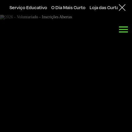
Serviço Educativo
O Dia Mais Curto
Loja das Curtas
Sol
Back