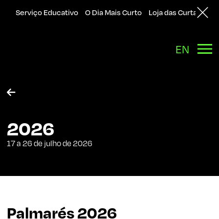
Serviço Educativo
O Dia Mais Curto
Loja das Curtas
Sol
EN

2026
17 a 26 de julho de 2026
Palmarés
2026