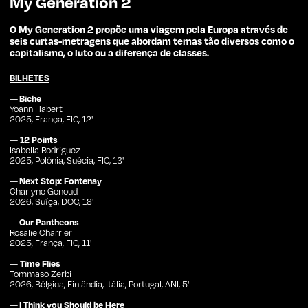
My Generation 2
O My Generation 2 propõe uma viagem pela Europa através de
seis curtas-metragens que abordam temas tão diversos como o
capitalismo, o luto ou a diferença de classes.
BILHETES
—
Biche
Yoann Habert
2025, França, FIC, 12'
—
12 Points
Isabella Rodriguez
2025, Polónia, Suécia, FIC, 13'
—
Next Stop: Fontenay
Charlyne Genoud
2026, Suíça, DOC, 18'
—
Our Pantheons
Rosalie Charrier
2025, França, FIC, 11'
—
Time Flies
Tommaso Zerbi
2026, Bélgica, Finlândia, Itália, Portugal, ANI, 5'
—
I Think you Should be Here