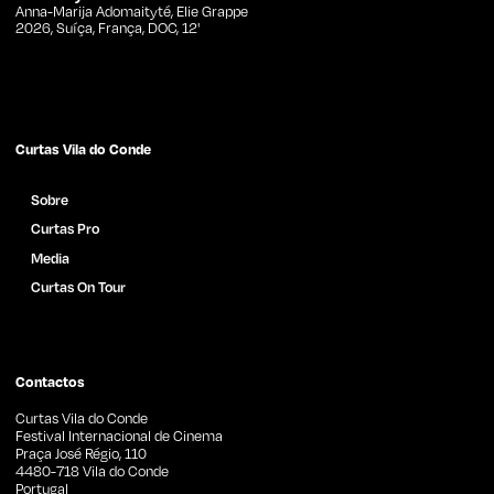
Anna-Marija Adomaityté, Elie Grappe
2026, Suíça, França, DOC, 12'
Curtas Vila do Conde
Sobre
Curtas Pro
Media
Curtas On Tour
Catálogo de Filmes
Notícias
Imprensa
Contactos
Curtas Vila do Conde
Festival Internacional de Cinema
Praça José Régio, 110
4480-718 Vila do Conde
Portugal