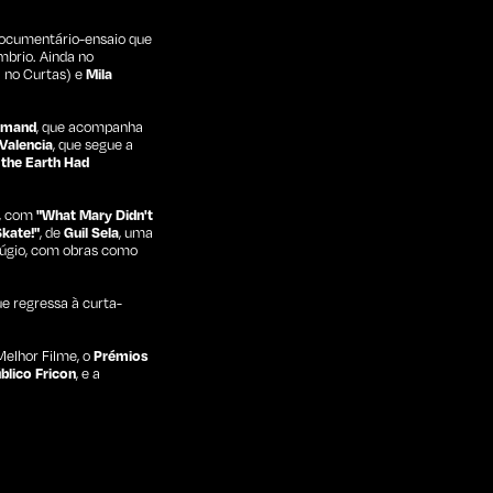
 documentário-ensaio que
mbrio. Ainda no
 no Curtas) e
Mila
Armand
, que acompanha
Valencia
, que segue a
f the Earth Had
, com
"What Mary Didn't
kate!"
, de
Guil Sela
, uma
fúgio, com obras como
que regressa à curta-
 Melhor Filme, o
Prémios
blico Fricon
, e a