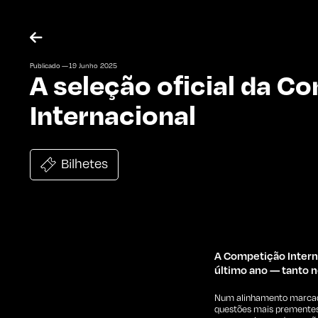

Publicado —
19
Junho
2025
A seleção oficial da C
Internacional
Bilhetes
A Competição Intern
último ano — tanto
Num alinhamento marcado 
questões mais prementes 