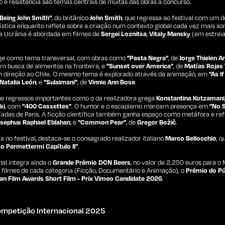
e resistência são temas centrais de muitas das obras a concurso.
"Being John Smith"
, do britânico
John Smith
, que regressa ao festival com um
rtística enquanto reflete sobre a criação num contexto global cada vez mais so
na Ucrânia é abordada em filmes de
Sergei Loznitsa
,
Vitaly Mansky
(em estreia
rge como tema transversal, com obras como
"Pasta Negra"
, de
Jorge Thielen 
m busca de alimentos na fronteira, e
"Sunset over America"
, de
Matías Rojas 
 direção ao Chile. O mesmo tema é explorado através da animação, em
"As I
Natalia León
, e
"Sulaimani"
, de
Vinnie Ann Bose
.
olhe regressos importantes como o da realizadora grega
Konstantina Kotzamani
ki
, com
"400 Cassettes"
. O humor e o escapismo marcam presença em
"No S
píadas de Paris. A ficção científica também ganha espaço como metáfora e re
sephus Raphael Eblahan
, e
"Common Pear"
, de
Gregor Božič
.
 no festival, destaca-se o consagrado realizador italiano
Marco Bellocchio
, 
o Permettermi Capítulo II"
.
al integra ainda o
Grande Prémio DCN Beers
, no valor de 2.250 euros para o
 filmes de cada categoria (Ficção, Documentário e Animação), o
Prémio do Pú
an Film Awards Short Film - Prix Vimeo Candidate 2026
.
Competição Internacional 2025