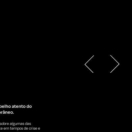
elho atento do
orâneo.
 sobre algumas das
te em tempos de crise e