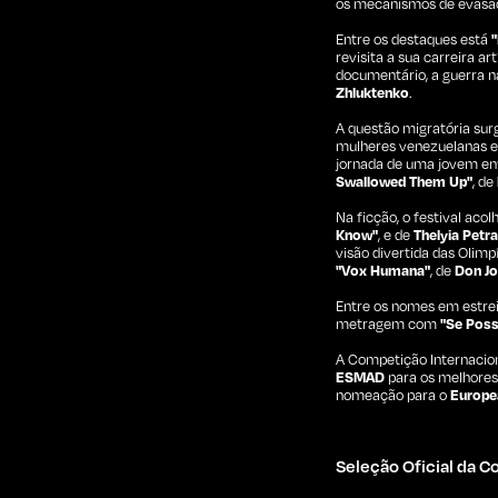
os mecanismos de evasão 
Entre os destaques está
revisita a sua carreira a
documentário, a guerra 
Zhluktenko
.
A questão migratória su
mulheres venezuelanas e
jornada de uma jovem em
Swallowed Them Up"
, de
Na ficção, o festival ac
Know"
, e de
Thelyia Petra
visão divertida das Olim
"Vox Humana"
, de
Don Jo
Entre os nomes em estreia
metragem com
"Se Poss
A Competição Internacion
ESMAD
para os melhores
nomeação para o
Europe
Seleção Oficial da 